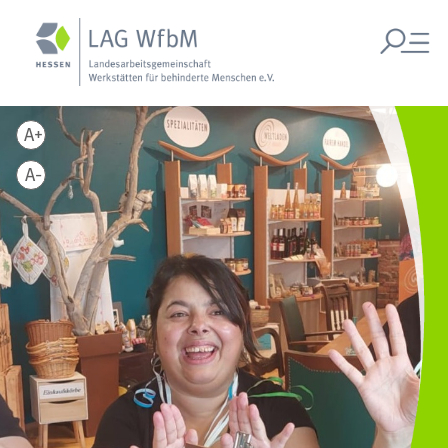
A+
A-