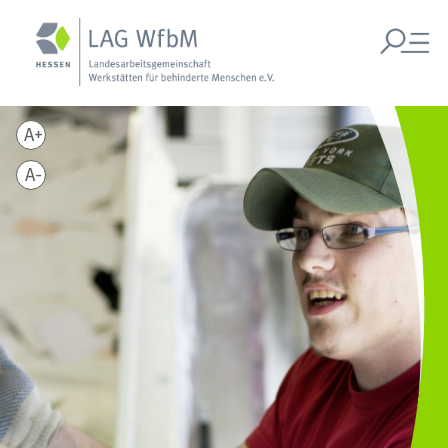
A+
A-