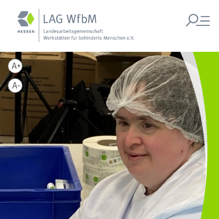
A+
A-