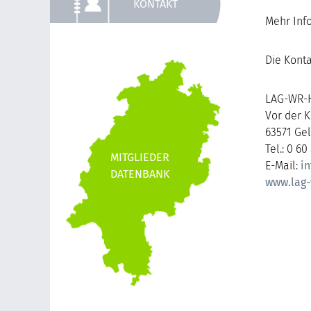
KONTAKT
Mehr Inf
Die Kont
LAG-WR-H
Vor der 
63571 Ge
Tel.: 0 60
E-Mail:
i
www.lag-