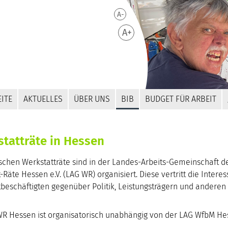
A-
A+
ITE
AKTUELLES
ÜBER UNS
BIB
BUDGET FÜR ARBEIT
tatträte in Hessen
schen Werkstatträte sind in der Landes-Arbeits-Gemeinschaft d
-Räte Hessen e.V. (LAG WR) organisiert. Diese vertritt die Intere
beschäftigten gegenüber Politik, Leistungsträgern und anderen
WR Hessen ist organisatorisch unabhängig von der LAG WfbM He