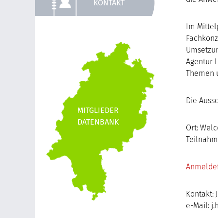
KONTAKT
Im Mitte
Fachkonz
Umsetzun
Agentur L
Themen u
Die Auss
Ort:
Welc
Teilnahm
Anmeldef
Kontakt:
e-Mail:
j